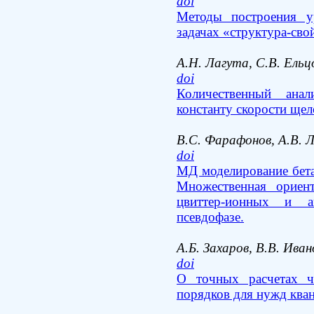
doi
Методы построения у
задачах
структура-сво
А.Н. Лагута, С.В. Ель
doi
Количественный ана
константу скорости щел
В.С. Фарафонов, А.В. 
doi
МД моделирование бета
Множественная ориент
цвиттер-ионных и 
псевдофазе.
А.Б. Захаров, В.В. Иван
doi
О точных расчетах 
порядков для нужд ква