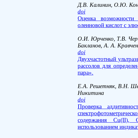
Д.В. Калинин, О.Ю. Ко
doi
Оценка возможности 
олеиновой кислот с эл
О.И. Юрченко, Т.В. Чер
Бакланов, А. А. Кравче
doi
Двухчастотный ультраз
рассолов для определе
пара
.
Е.А. Решетняк, В.Н. Ше
Никитина
doi
Проверка аддитивнос
спектрофотометриче
содержания Cu(II), Co
использованием индика