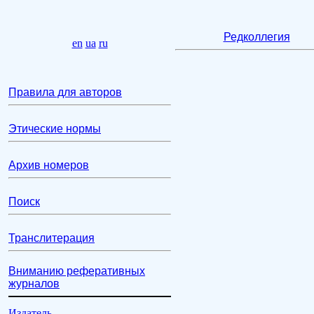
Редколлегия
en
ua
ru
Правила для авторов
Этические нормы
Архив номеров
Поиск
Транслитерация
Вниманию реферативных
журналов
Издатель