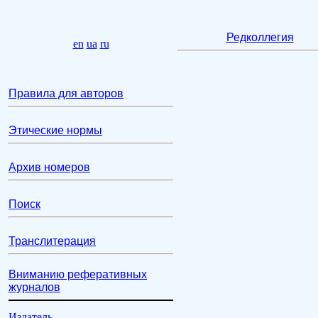
Редколлегия
en
ua
ru
Правила для авторов
Этические нормы
Архив номеров
Поиск
Транслитерация
Вниманию реферативных
журналов
Издатель