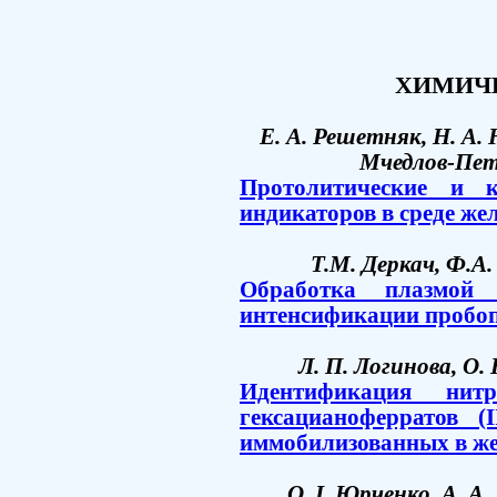
ХИМИЧ
Е. А. Решетняк, Н. А. 
Мчедлов-Пет
Протолитические и к
индикаторов в среде жел
Т.М. Деркач, Ф.А
Обработка плазмой 
интенсификации пробоп
Л. П. Логинова, О.
Идентификация нитр
гексацианоферратов (I
иммобилизованных в же
О. І. Юрченко, А. А