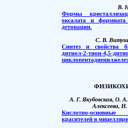
В. 
Формы кристаллиза
оксалата и формиата
детонации.
С. В. Витуш
Синтез и свойства би
дитиол-2-тион-4,5-дити
циклопентадиенилжелеза
ФИЗИКОХ
А. Г. Якубовская, О. А
Алексеева, Н
Кислотно-основны
красителей в мицелляр