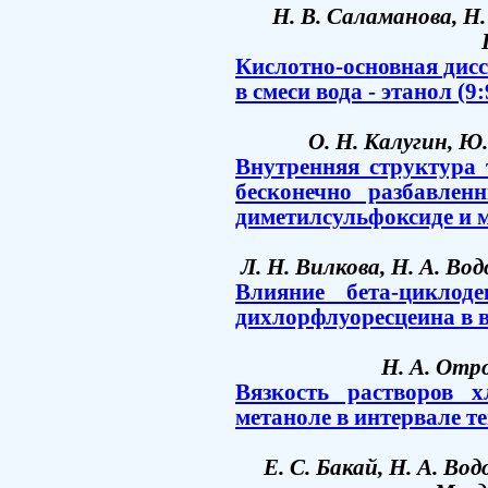
Н. В. Саламанова, Н.
Кислотно-основная дисс
в смеси вода - этанол (9:
О. Н. Калугин, Ю.
Внутренняя структура
бесконечно разбавлен
диметилсульфоксиде и м
Л. Н. Вилкова, Н. А. Во
Влияние бета-циклод
дихлорфлуоресцеина в в
Н. А. Отр
Вязкость растворов 
метаноле в интервале т
Е. С. Бакай, Н. А. Вод