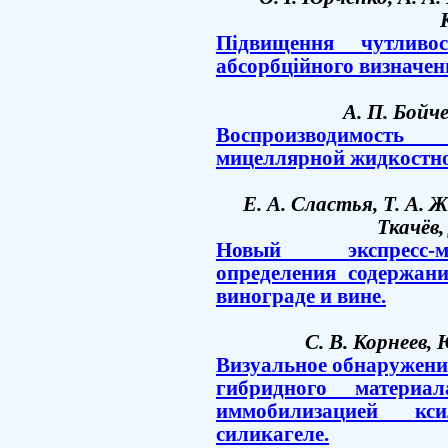
Підвищення чутливос
абсорбційного визначен
А. П. Бойч
Воспроизводимост
мицеллярной жидкостн
Е. А. Сластья, Т. А. 
Ткачёв,
Новый экспресс-м
определения содержани
винограде и вине.
С. В. Корнеев, 
Визуальное обнаружение 
гибридного материал
иммобилизацией кс
силикагеле.