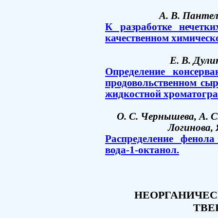
А. В. Панте
К разработке нечетк
качественном химическо
Е. В. Дули
Определение консерв
продовольственном сы
жидкостной хроматогра
О. С. Чернышева, А. С.
Логинова,
Распределение фенола
вода-1-октанол.
НЕОРГАНИЧЕС
ТВЕ