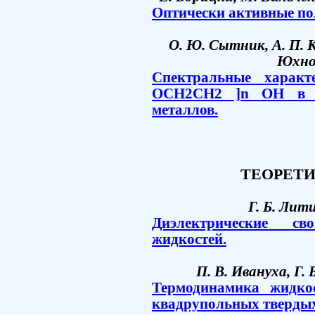
Оптически активные по
О. Ю. Сытник, А. П. К
Юхно,
Спектральные характ
OCH2CH2 ]n OH в п
металлов.
ТЕОРЕТ
Г. Б. Лити
Диэлектрические сво
жидкостей.
П. В. Ивануха, Г.
Термодинамика жидко
квадрупольных твердых