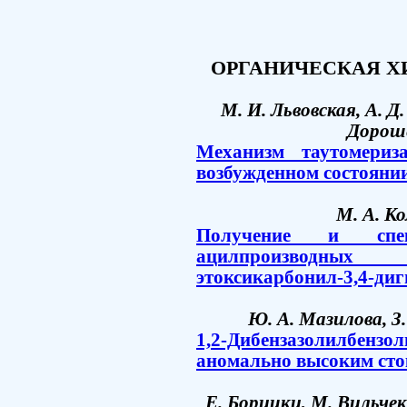
ОРГАНИЧЕСКАЯ Х
М. И. Львовская, А. Д.
Дороше
Механизм таутомериз
возбужденном состоянии
М. А. Ко
Получение и спек
aцилпроизводны
этоксикарбонил-3,4-диг
Ю. А. Мазилова, З.
1,2-Дибензазолилбензо
аномально высоким сто
Е. Борицки, М. Вильчек