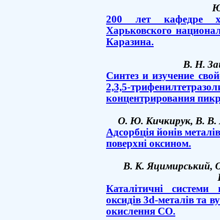
Ю
200 лет кафедре хи
Харьковского национал
Каразина.
В. Н. За
Cинтез и изучение сво
2,3,5-трифенилтет
концентрирования пикр
О. Ю. Кичкирук, В. В
Адсорбція йонів металі
поверхні оксином.
В. К. Яцимирський, О.
Каталітичні системи 
оксидів 3d-металів та в
окислення CO.